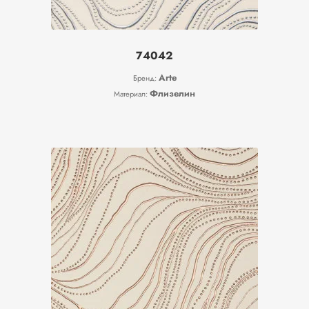
74042
Arte
Бренд:
Флизелин
Материал: