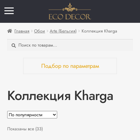
Главная
Обои
Arte (Бельгия)
Коллекция Kharga
Искать:
Поиск
Подбор по параметрам
Коллекция
Коллекция Kharga
Kharga
Страна
Бельгия
Сортировка:
Показаны все (33)
Материал
по