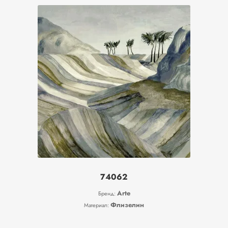
популярности
Флизелин
Назначение
Универсальные
Дизайн
Имитация кожи
Имитация ткани
Имитация штукатурки
Пастораль/Сюжет
Полоска
Узор
Цвет
74062
Arte
Бренд:
Флизелин
Материал: