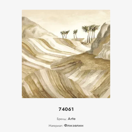
Показать значение(я)
Тип
Метражные
Фотообои/панно
74061
Arte
Бренд:
Флизелин
Материал: