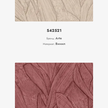
S42521
Arte
Бренд:
Винил
Материал: