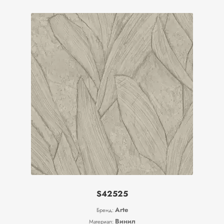
S42525
Arte
Бренд:
Винил
Материал: