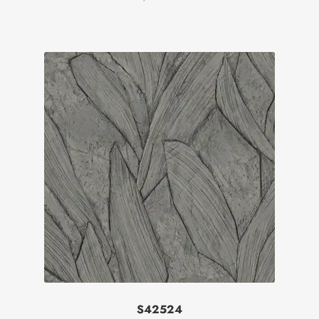
S42524