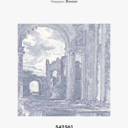
Винил
Материал:
Рулонные
Фотообои/панно
S42561