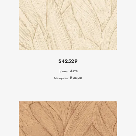
S42529
Arte
Бренд:
Винил
Материал: