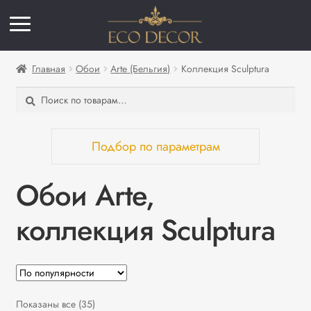
Главная
Обои
Arte (Бельгия)
Коллекция Sculptura
Искать:
Поиск
Подбор по параметрам
Коллекция
Обои Arte,
Sculptura
коллекция Sculptura
Страна
Бельгия
Материал
Сортировка:
Показаны все (35)