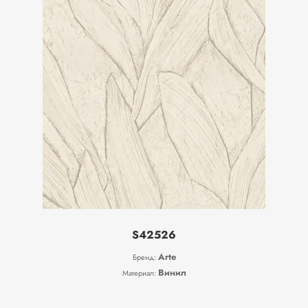
S42526
Arte
Бренд:
Винил
Материал: