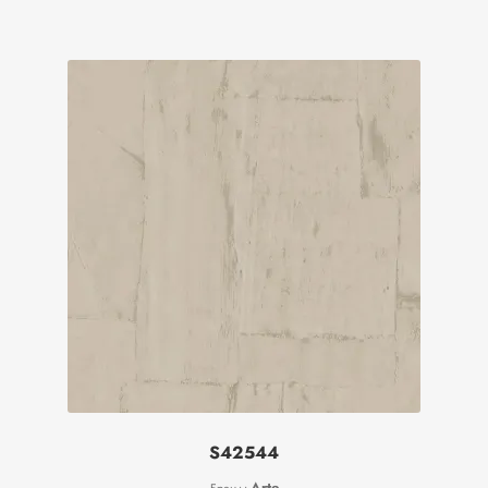
S42544
Arte