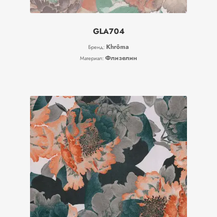
GLA704
Khrôma
Бренд:
Флизелин
Материал: