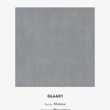
GLA601
Khrôma
Бренд:
Флизелин
Материал: