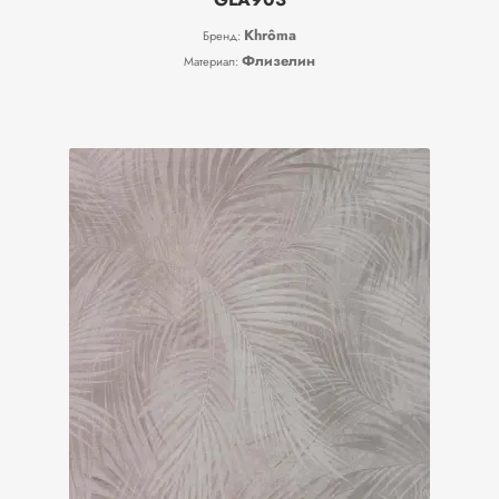
Показать значение(я)
Khrôma
Бренд:
Флизелин
Материал:
Тип
Рулонные