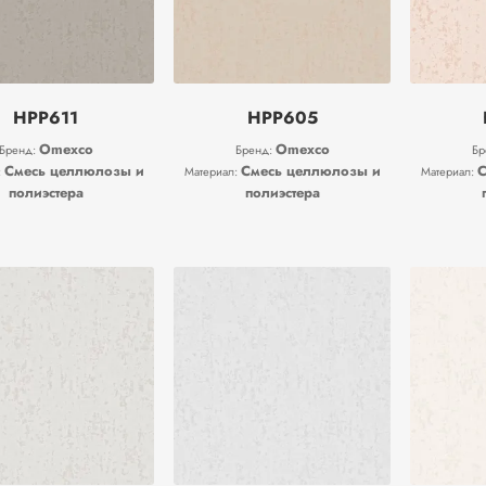
HPP611
HPP605
Omexco
Omexco
Бренд:
Бренд:
Бр
Смесь целлюлозы и
Смесь целлюлозы и
С
:
Материал:
Материал:
полиэстера
полиэстера