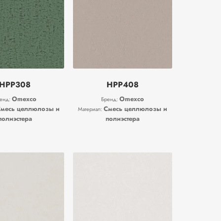
HPP308
HPP408
Omexco
Omexco
енд:
Бренд:
месь целлюлозы и
Смесь целлюлозы и
Материал:
полиэстера
полиэстера