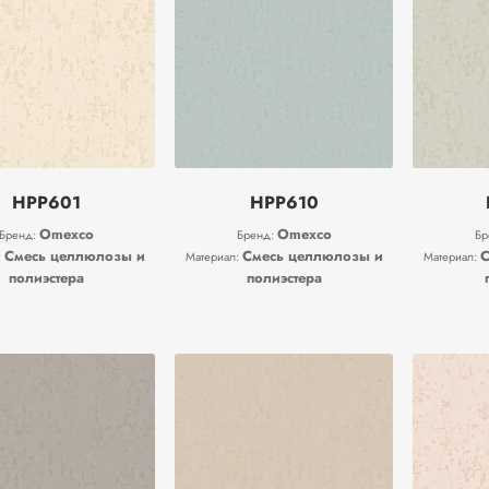
HPP601
HPP610
Omexco
Omexco
Бренд:
Бренд:
Бр
Смесь целлюлозы и
Смесь целлюлозы и
С
:
Материал:
Материал:
полиэстера
полиэстера