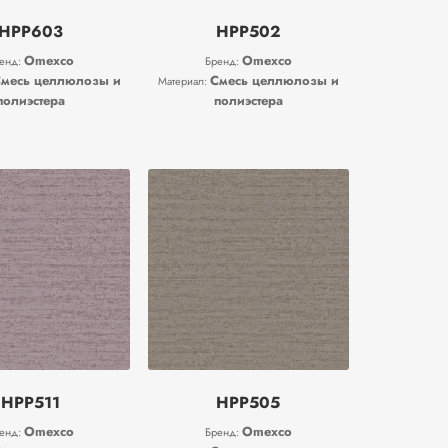
HPP603
HPP502
Omexco
Omexco
енд:
Бренд:
месь целлюлозы и
Смесь целлюлозы и
Материал:
полиэстера
полиэстера
HPP511
HPP505
Omexco
Omexco
енд:
Бренд: