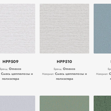
HPP509
HPP510
Omexco
Omexco
Бренд:
Бренд:
Бр
Смесь целлюлозы и
Смесь целлюлозы и
С
:
Материал:
Материал:
полиэстера
полиэстера