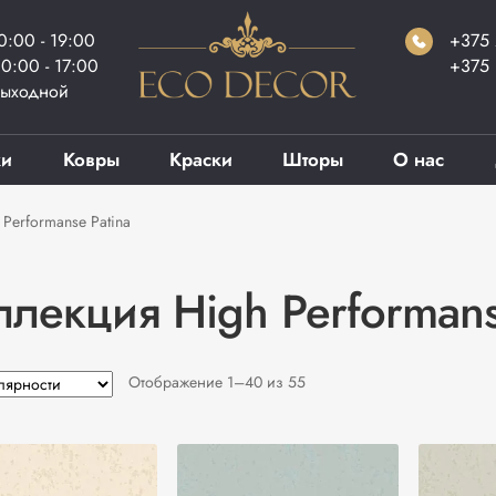
0:00 - 19:00
+375 
0:00 - 17:00
+375 
ыходной
ки
Ковры
Краски
Шторы
О нас
Performanse Patina
ллекция High Performans
Сортировка:
Отображение 1–40 из 55
по
популярности