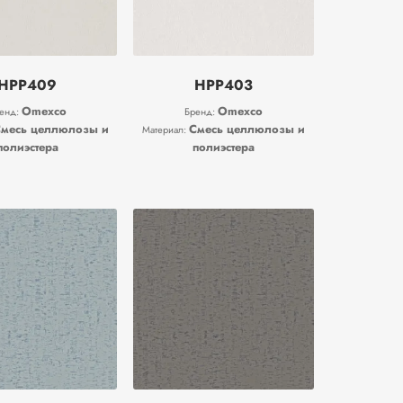
HPP409
HPP403
Omexco
Omexco
енд:
Бренд:
месь целлюлозы и
Смесь целлюлозы и
Материал:
полиэстера
полиэстера