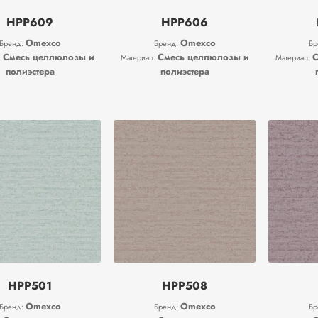
HPP609
HPP606
Omexco
Omexco
Бренд:
Бренд:
Бр
Смесь целлюлозы и
Смесь целлюлозы и
С
:
Материал:
Материал:
полиэстера
полиэстера
HPP501
HPP508
Omexco
Omexco
Бренд:
Бренд:
Бр