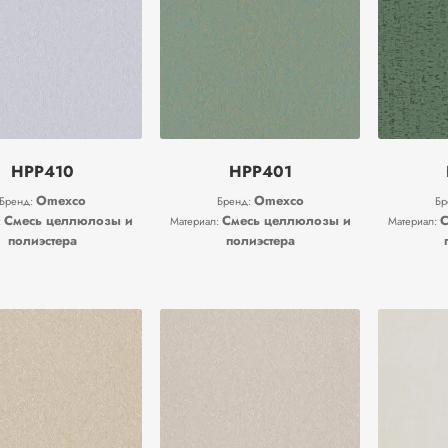
HPP410
HPP401
Omexco
Omexco
Бренд:
Бренд:
Бр
Смесь целлюлозы и
Смесь целлюлозы и
С
:
Материал:
Материал:
полиэстера
полиэстера