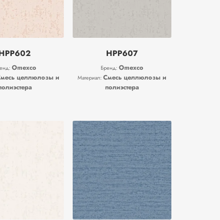
HPP602
HPP607
Omexco
Omexco
енд:
Бренд:
месь целлюлозы и
Смесь целлюлозы и
Материал:
полиэстера
полиэстера