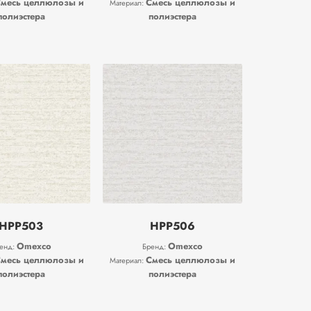
месь целлюлозы и
Смесь целлюлозы и
Материал:
полиэстера
полиэстера
HPP503
HPP506
Omexco
Omexco
енд:
Бренд:
месь целлюлозы и
Смесь целлюлозы и
Материал:
полиэстера
полиэстера