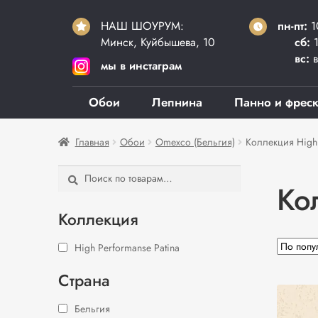
НАШ ШОУРУМ:
пн-пт:
1
Минск, Куйбышева, 10
сб:
1
вс:
в
мы в инстаграм
Обои
Лепнина
Панно и фрес
Главная
Обои
Omexco (Бельгия)
Коллекция High 
Искать:
Поиск
Ко
Коллекция
High Performanse Patina
Страна
Бельгия