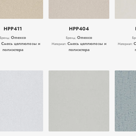
HPP411
HPP404
Omexco
Omexco
Бренд:
Бренд:
Бр
Смесь целлюлозы и
Смесь целлюлозы и
С
:
Материал:
Материал:
полиэстера
полиэстера