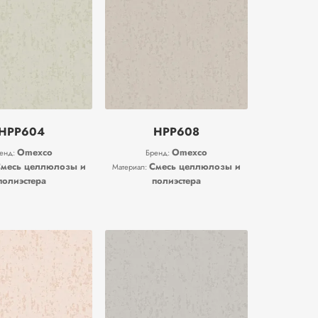
HPP604
HPP608
Omexco
Omexco
енд:
Бренд:
месь целлюлозы и
Смесь целлюлозы и
Материал:
полиэстера
полиэстера