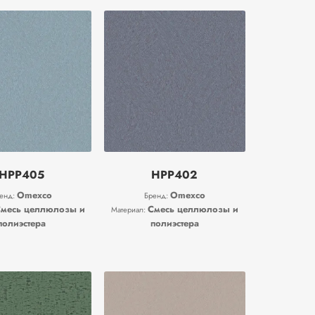
HPP405
HPP402
Omexco
Omexco
енд:
Бренд:
месь целлюлозы и
Смесь целлюлозы и
Материал:
полиэстера
полиэстера