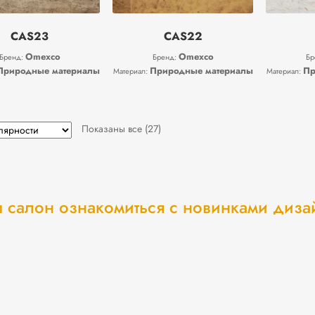
CAS23
CAS22
Omexco
Omexco
Бренд:
Бренд:
Бр
Природные материалы
Природные материалы
Пр
Материал:
Материал:
Сортировка:
Показаны все (27)
по
популярности
 салон ознакомиться с новинками диз