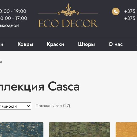
0:00 - 19:00
+375 
0:00 - 17:00
+375 
ыходной
ки
Ковры
Краски
Шторы
О нас
a
ллекция Casca
Сортировка:
Показаны все (27)
по
популярности