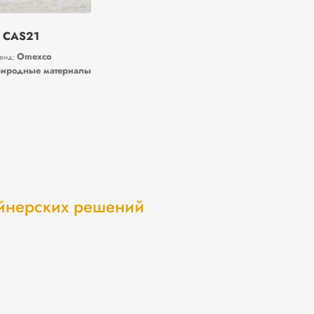
CAS21
Omexco
енд:
иродные материалы
айнерских решений