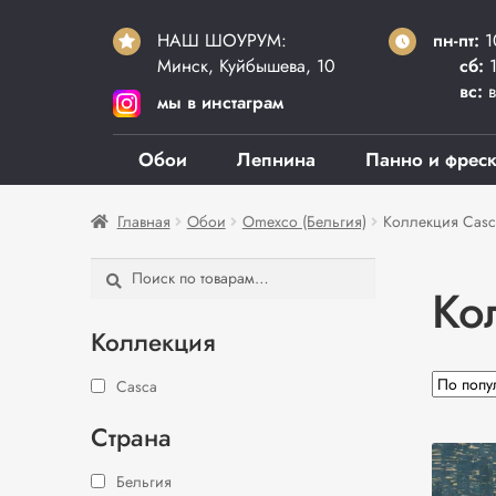
НАШ ШОУРУМ:
пн-пт:
1
Минск, Куйбышева, 10
сб:
1
вс:
в
мы в инстаграм
Обои
Лепнина
Панно и фрес
Главная
Обои
Omexco (Бельгия)
Коллекция Casc
Искать:
Поиск
Ко
Коллекция
Casca
Страна
Бельгия