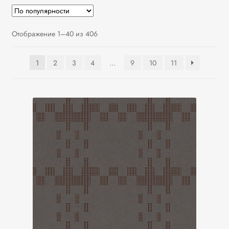
Сортировка:
Отображение 1–40 из 406
по
популярности
1
2
3
4
…
9
10
11