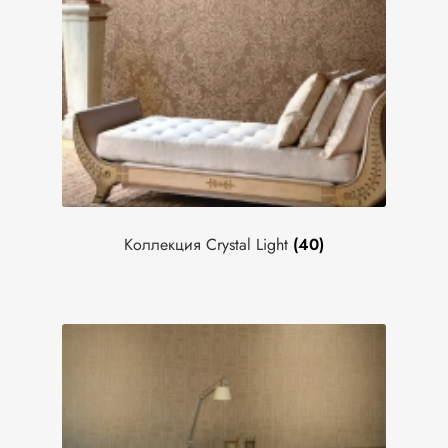
Reef
Reveries
Страна
Италия
Материал
Природные материалы
Текстиль
Коллекция Crystal Light
(40)
Флизелин
Назначение
Универсальные
Дизайн
Абстрактный