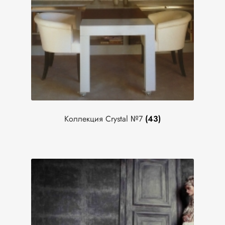
Геометрия
Имитация древесины
Имитация ткани
Имитация штукатурки
Классика
Клетка
Мелкий рисунок
Однотонный
Полоска
Показать значение(я)
Коллекция Crystal №7
(43)
Цвет
Показать значение(я)
Тип
Метражные