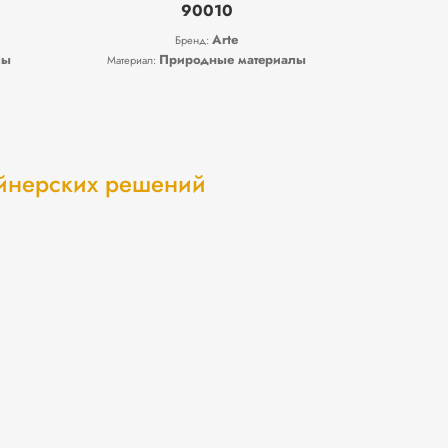
90010
Arte
Бренд:
лы
Природные материалы
Материал:
айнерских решений