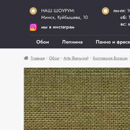
НАШ ШОУРУМ:
пн-пт:
1
Минск, Куйбышева, 10
сб:
1
вс:
в
мы в инстаграм
Обои
Лепнина
Панно и фрес
Главная
Обои
Arte (Бельгия)
Коллекция Boracay