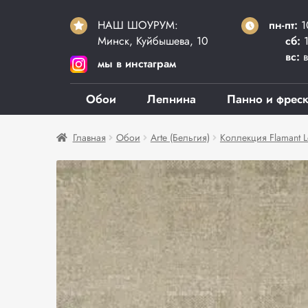
НАШ ШОУРУМ:
пн-пт:
1
Минск, Куйбышева, 10
сб:
1
вс:
в
мы в инстаграм
Обои
Лепнина
Панно и фрес
Главная
Обои
Arte (Бельгия)
Коллекция Flamant L