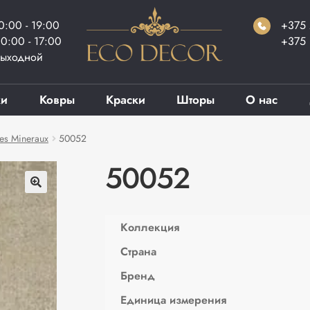
0:00 - 19:00
+375 
0:00 - 17:00
+375 
ыходной
ки
Ковры
Краски
Шторы
О нас
es Mineraux
50052
50052
Коллекция
Страна
Бренд
Единица измерения