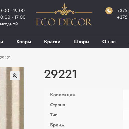
0:00 - 19:00
+375 
0:00 - 17:00
+375 
ыходной
ки
Ковры
Краски
Шторы
О нас
29221
29221
Коллекция
Страна
Тип
Бренд