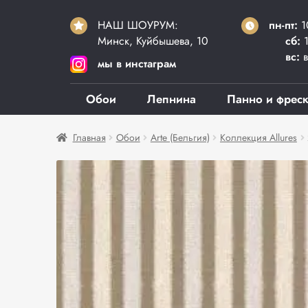
НАШ ШОУРУМ:
пн-пт:
1
Минск, Куйбышева, 10
сб:
1
вс:
в
мы в инстаграм
Обои
Лепнина
Панно и фрес
Главная
Обои
Arte (Бельгия)
Коллекция Allures