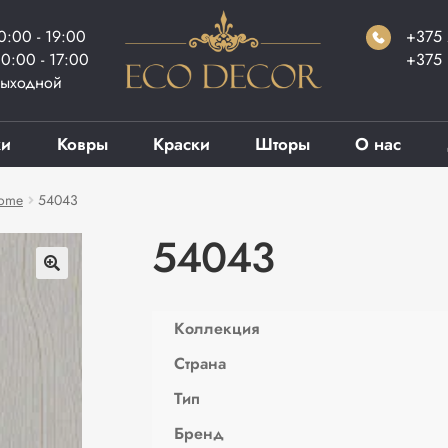
0:00 - 19:00
+375 
0:00 - 17:00
+375 
ыходной
ки
Ковры
Краски
Шторы
О нас
rome
54043
54043
Коллекция
Страна
Тип
Бренд