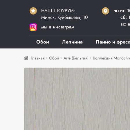
НАШ ШОУРУМ:
пн-пт:
1
Минск, Куйбышева, 10
сб:
1
вс:
в
мы в инстаграм
Обои
Лепнина
Панно и фрес
Главная
Обои
Arte (Бельгия)
Коллекция Monoch