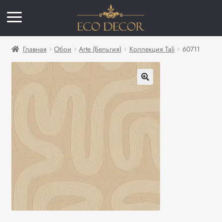
Главная
Обои
Arte (Бельгия)
Коллекция Tali
60711