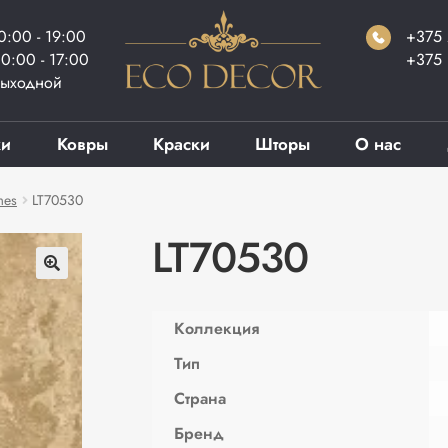
0:00 - 19:00
+375 
0:00 - 17:00
+375 
ыходной
ки
Ковры
Краски
Шторы
О нас
mes
LT70530
LT70530
Коллекция
Тип
Страна
Бренд