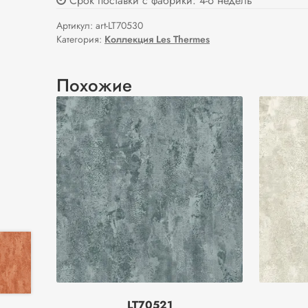
Срок поставки с фабрики: 4-6 недель
Артикул:
art-LT70530
Категория:
Коллекция Les Thermes
Похожие
LT70521