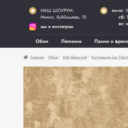
НАШ ШОУРУМ:
пн-пт:
1
Минск, Куйбышева, 10
сб:
1
вс:
в
мы в инстаграм
Обои
Лепнина
Панно и фрес
Главная
Обои
Arte (Бельгия)
Коллекция Les Ther