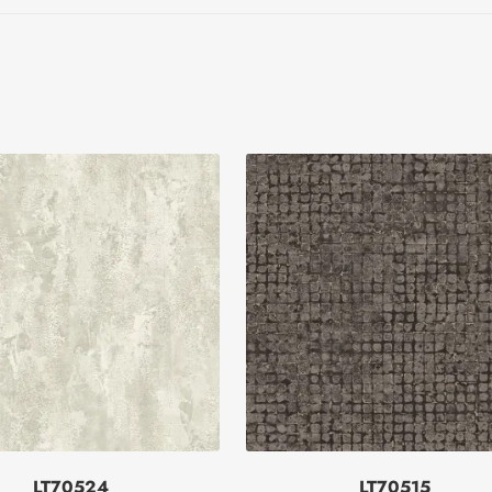
LT70524
LT70515