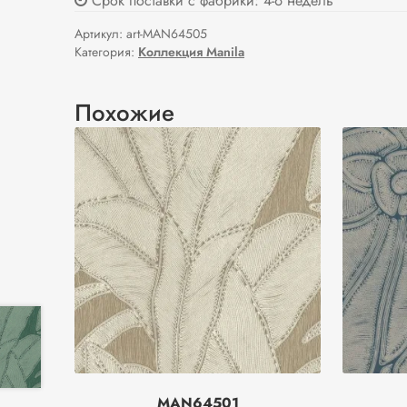
Срок поставки с фабрики: 4-6 недель
Артикул:
art-MAN64505
Категория:
Коллекция Manila
Похожие
MAN64501