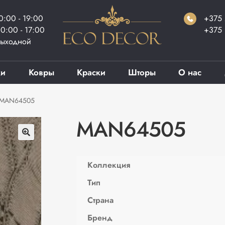
0:00 - 19:00
+375 
0:00 - 17:00
+375 
ыходной
ки
Ковры
Краски
Шторы
О нас
MAN64505
MAN64505
Коллекция
Тип
Страна
Бренд