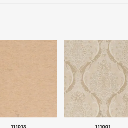
111013
111001