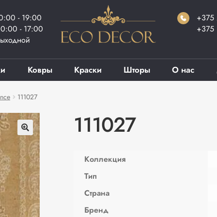
0:00 - 19:00
+375 
0:00 - 17:00
+375 
ыходной
ки
Ковры
Краски
Шторы
О нас
nce
111027
111027
Коллекция
Тип
Страна
Бренд