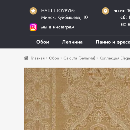
НАШ ШОУРУМ:
пн-пт:
1
Минск, Куйбышева, 10
сб:
1
вс:
в
мы в инстаграм
Обои
Лепнина
Панно и фрес
Главная
Обои
Calcutta (Бельгия)
Коллекция Elega