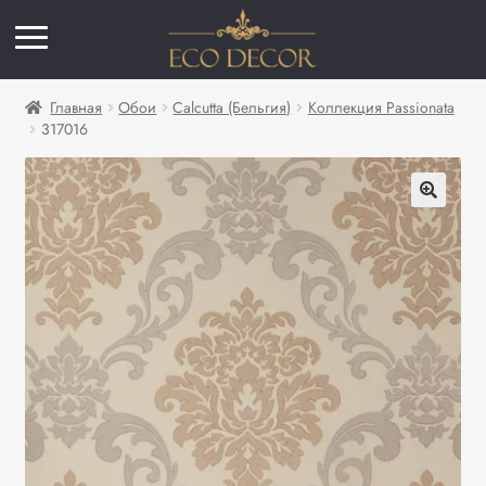
Главная
Обои
Calcutta (Бельгия)
Коллекция Passionata
317016