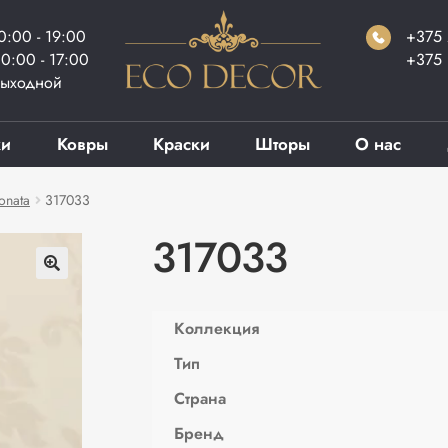
0:00 - 19:00
+375 
0:00 - 17:00
+375 
ыходной
ки
Ковры
Краски
Шторы
О нас
onata
317033
317033
Коллекция
Тип
Страна
Бренд