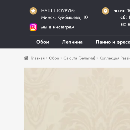
НАШ ШОУРУМ:
пн-пт:
1
Минск, Куйбышева, 10
сб:
1
вс:
в
мы в инстаграм
Обои
Лепнина
Панно и фрес
Главная
Обои
Calcutta (Бельгия)
Коллекция Passi