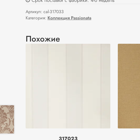
Срок поставки с фабрики: 4-6 недель
Артикул:
cal-317033
Категория:
Коллекция Passionata
Похожие
317023