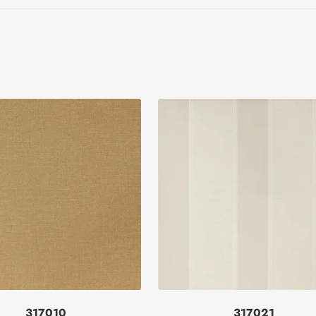
317010
317021