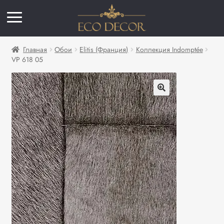
Главная
Обои
Elitis (Франция)
Коллекция Indomptée
VP 618 05