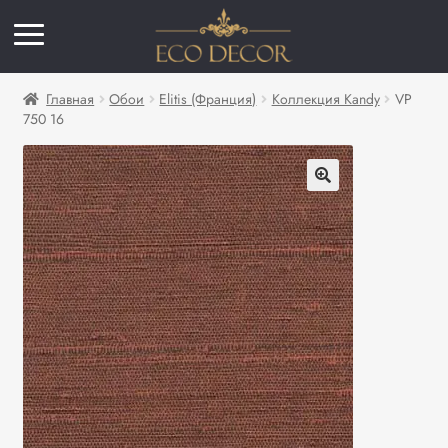
Главная
Обои
Elitis (Франция)
Коллекция Kandy
VP
750 16