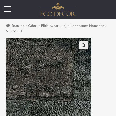
Главная
Обои
Elitis (Франция)
Коллекция Nomades
VP 893 81