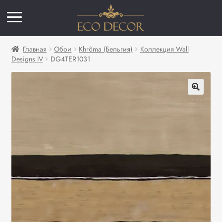
Главная
Обои
Khrôma (Бельгия)
Коллекция Wall
Designs IV
DG4TER1031