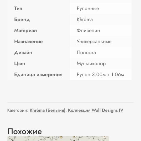
Тип
Рулонные
Бренд
Khrôma
Материал
Флизелин
Назначение
Универсальные
Дизайн
Полоска
Цвет
Мультиколор
Единица измерения
Рулон 3.00м х 1.06м
Категории:
Khrôma (Бельгия)
,
Коллекция Wall Designs IV
Похожие