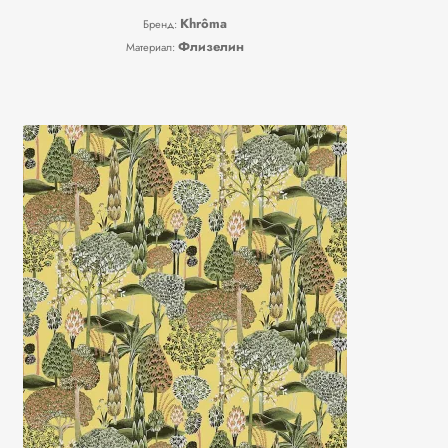
Khrôma
Бренд:
Флизелин
Материал: