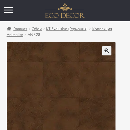
Главная
Обои
KT-Exclusive (Германия)
Коллекция
Animalier
AN328