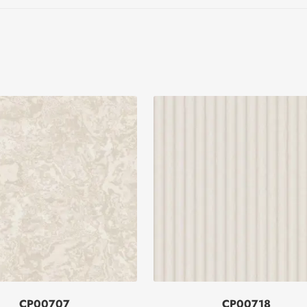
CP00707
CP00718