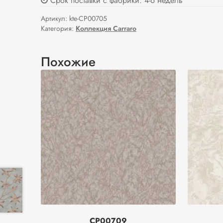
Срок поставки с фабрики: 4-6 недель
Артикул:
kte-CP00705
Категория:
Коллекция Carraro
Похожие
CP00709