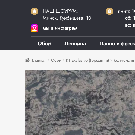
НАШ ШОУРУМ:
пн-пт:
1
Минск, Куйбышева, 10
сб:
1
вс:
в
мы в инстаграм
Обои
Лепнина
Панно и фрес
Главная
Обои
KT-Exclusive (Германия)
Коллекция 