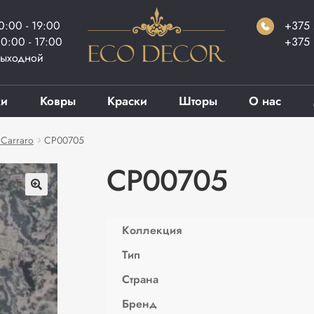
0:00 - 19:00
+375 
0:00 - 17:00
+375 
ыходной
ки
Ковры
Краски
Шторы
О нас
Carraro
CP00705
CP00705
Коллекция
Тип
Страна
Бренд