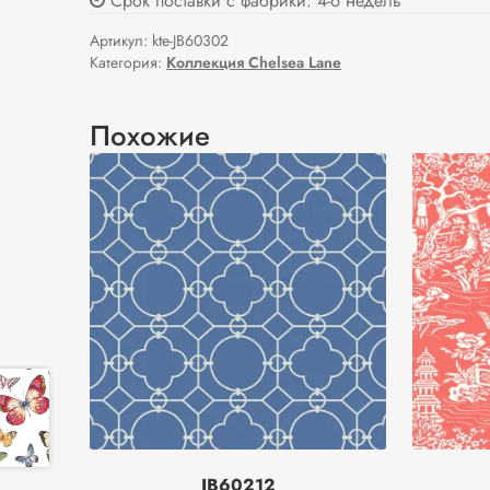
Срок поставки с фабрики: 4-6 недель
Артикул:
kte-JB60302
Категория:
Коллекция Chelsea Lane
Похожие
JB60212