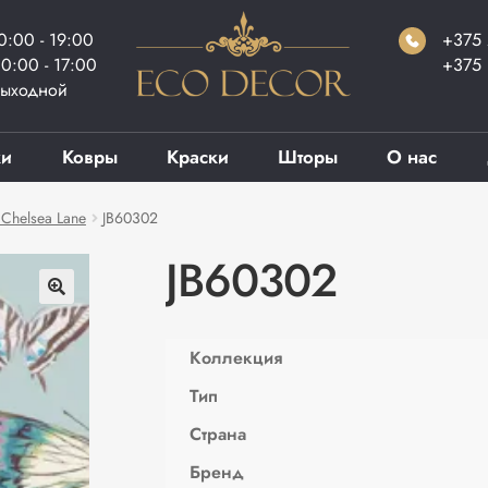
0:00 - 19:00
+375 
0:00 - 17:00
+375 
ыходной
ки
Ковры
Краски
Шторы
О нас
Chelsea Lane
JB60302
JB60302
Коллекция
Тип
Страна
Бренд