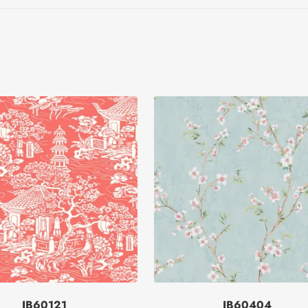
JB60121
JB60404