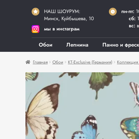
НАШ ШОУРУМ:
пн-пт:
1
Минск, Куйбышева, 10
сб:
1
вс:
в
мы в инстаграм
Обои
Лепнина
Панно и фрес
Главная
Обои
KT-Exclusive (Германия)
Коллекция 