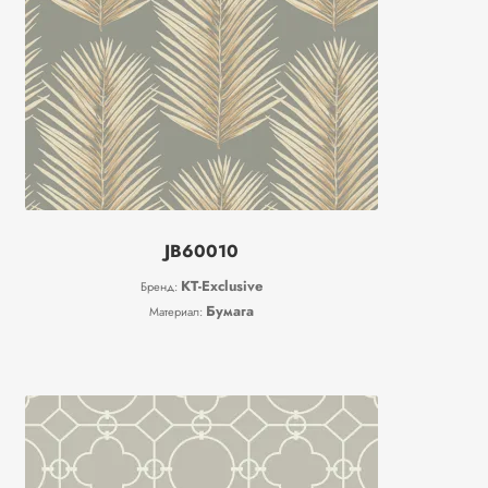
JB60010
KT-Exclusive
Бренд:
Бумага
Материал: