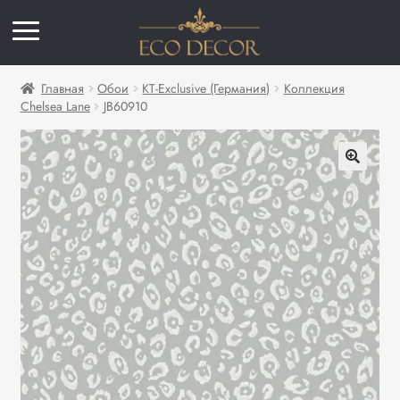
Главная
Обои
KT-Exclusive (Германия)
Коллекция
Chelsea Lane
JB60910