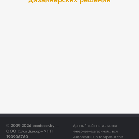
© 2009-2026 ecodecor.by —
Данный сайт не является
ООО «Эко Декор» УНП
интернет–магазином, вся
190906760
информация о товарах, в том