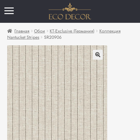
Главная
Обои
KT-Exclusive (Германия)
Коллекция
Nantucket Stripes
SR20906