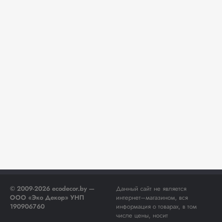
© 2009-2026 ecodecor.by —
Данный сайт не является
ООО «Эко Декор» УНП
интернет–магазином, вся
190906760
информация о товарах, в том
числе цены, носит