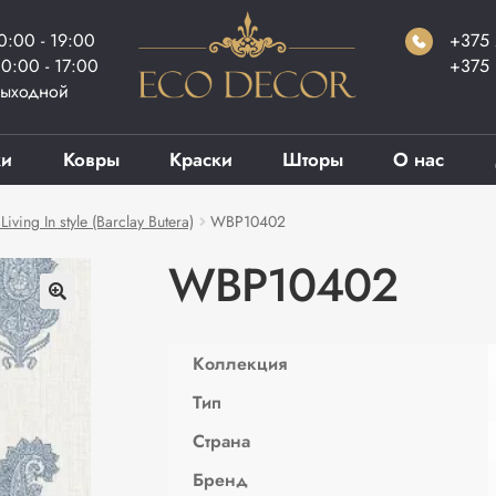
0:00 - 19:00
+375 
0:00 - 17:00
+375 
ыходной
ки
Ковры
Краски
Шторы
О нас
ving In style (Barclay Butera)
WBP10402
WBP10402
Коллекция
Тип
Страна
Бренд