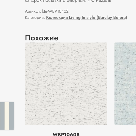
Срок поставки с фабрики: 4-6 недель
Артикул:
kte-WBP10402
Категория:
Коллекция Living In style (Barclay Butera)
Похожие
WBP10608