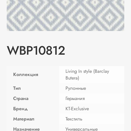
WBP10812
Living In style (Barclay
Коллекция
Butera)
Тип
Рулонные
Страна
Германия
Бренд
KT-Exclusive
Материал
Текстиль
Назначение
Универсальные