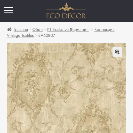
Главная
Обои
KT-Exclusive (Германия)
Коллекция
Vintage Textiles
BA60807