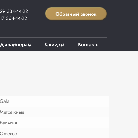
29 334-44-22
Обратный звонок
17 364-44-22
Дизайнерам
Скидки
Контакты
Gala
Метражные
Бельгия
Omexco