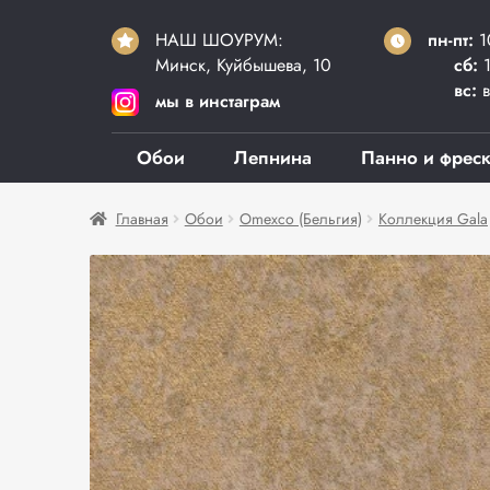
НАШ ШОУРУМ:
пн-пт:
1
Минск, Куйбышева, 10
сб:
1
вс:
в
мы в инстаграм
Обои
Лепнина
Панно и фрес
Главная
Обои
Omexco (Бельгия)
Коллекция Gala