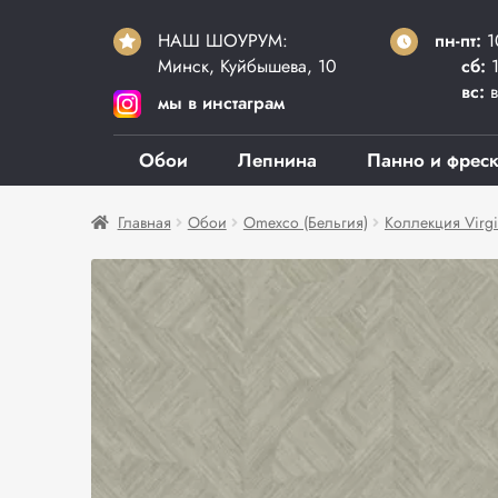
НАШ ШОУРУМ:
пн-пт:
1
Минск, Куйбышева, 10
сб:
1
вс:
в
мы в инстаграм
Обои
Лепнина
Панно и фрес
Главная
Обои
Omexco (Бельгия)
Коллекция Virgi