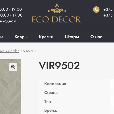
0:00 - 19:00
+375 
0:00 - 17:00
+375 
ыходной
ки
Ковры
Краски
Шторы
О нас
nia's Garden
VIR9502
VIR9502
Коллекция
Страна
Тип
Бренд