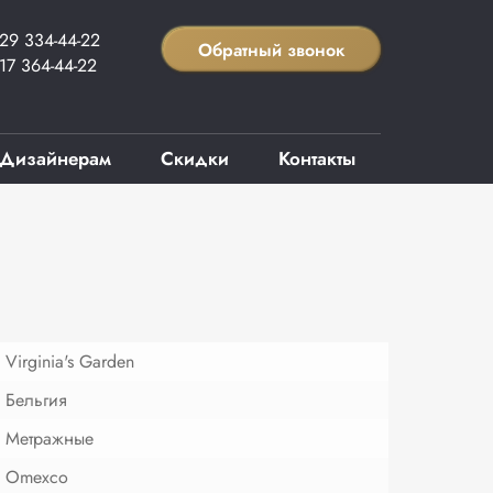
29 334-44-22
Обратный звонок
17 364-44-22
Дизайнерам
Скидки
Контакты
Virginia's Garden
Бельгия
Метражные
Omexco