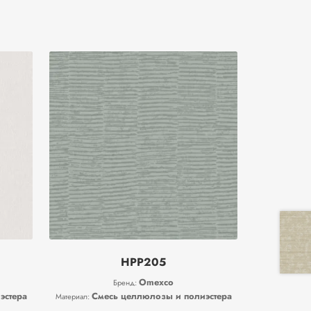
HPP205
Omexco
Бренд:
эстера
Смесь целлюлозы и полиэстера
Материал: