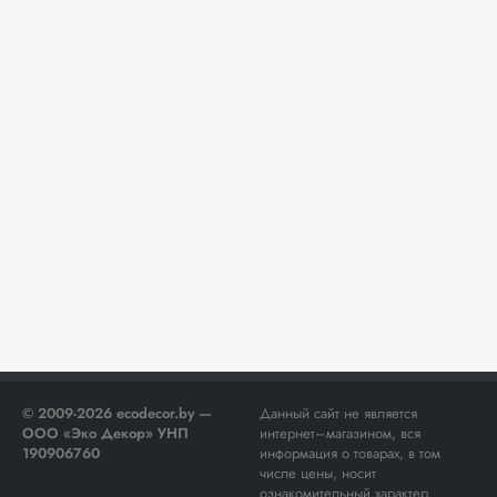
© 2009-2026 ecodecor.by —
Данный сайт не является
ООО «Эко Декор» УНП
интернет–магазином, вся
190906760
информация о товарах, в том
числе цены, носит
ознакомительный характер