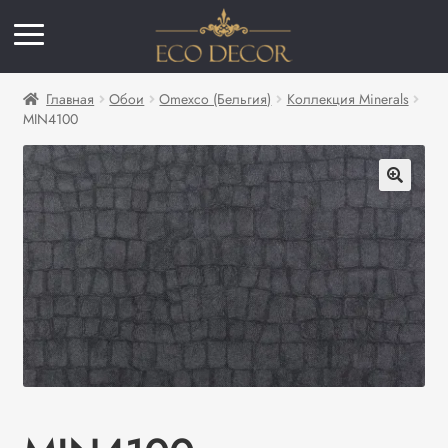
Главная
Обои
Omexco (Бельгия)
Коллекция Minerals
MIN4100