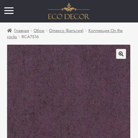
Главная
Обои
Omexco (Бельгия)
Коллекция On the
rocks
RCA7516