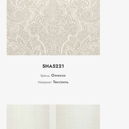
SHA5221
Omexco
Бренд:
Текстиль
Материал: