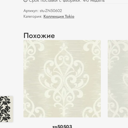
Срок поставки с фабрики: 4-6 недель
Артикул:
stu-ZN50602
Категория:
Коллекция Tokio
Похожие
zn50503