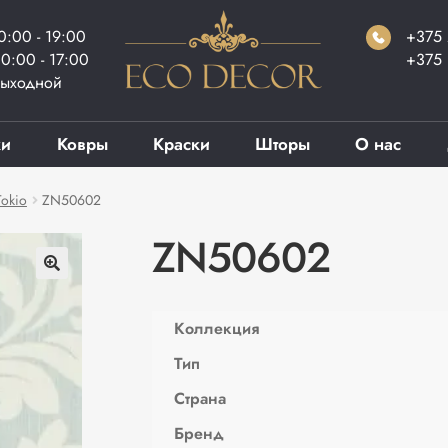
0:00 - 19:00
+375 
0:00 - 17:00
+375 
ыходной
ки
Ковры
Краски
Шторы
О нас
okio
ZN50602
ZN50602
Коллекция
Тип
Страна
Бренд