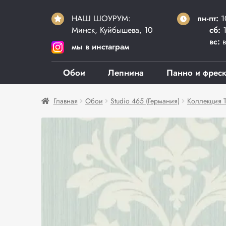
НАШ ШОУРУМ:
пн-пт:
1
Минск, Куйбышева, 10
сб:
1
вс:
в
мы в инстаграм
Обои
Лепнина
Панно и фрес
Главная
Обои
Studio 465 (Германия)
Коллекция T