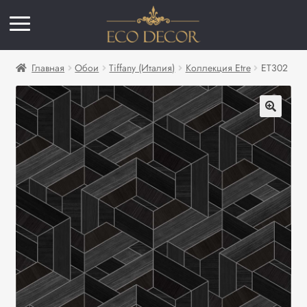
Главная
Обои
Tiffany (Италия)
Коллекция Etre
ET302