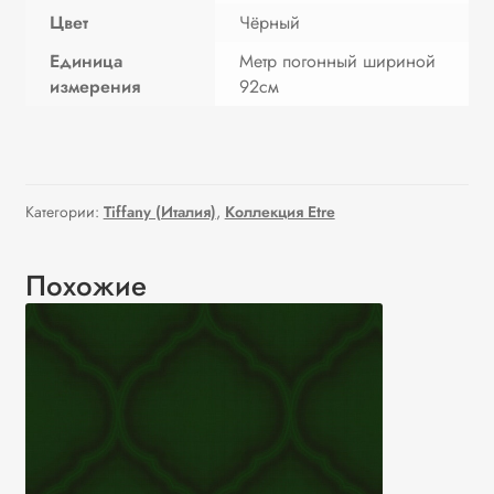
Цвет
Чёрный
Единица
Метр погонный шириной
измерения
92см
Категории:
Tiffany (Италия)
,
Коллекция Etre
Похожие