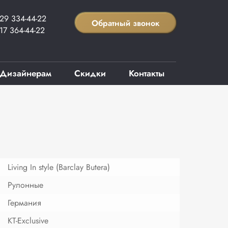
29 334-44-22
Обратный звонок
17 364-44-22
Дизайнерам
Скидки
Контакты
Living In style (Barclay Butera)
Рулонные
Германия
KT-Exclusive