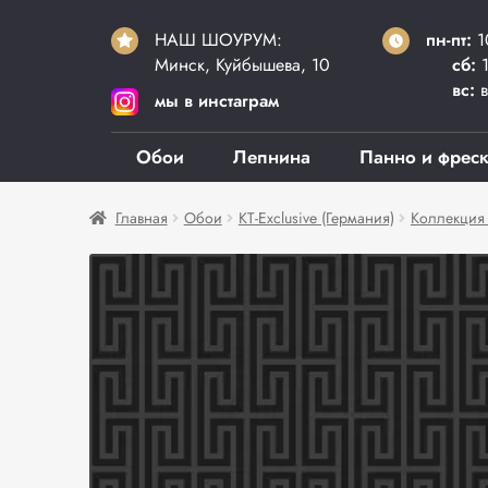
НАШ ШОУРУМ:
пн-пт:
1
Минск, Куйбышева, 10
сб:
1
вс:
в
мы в инстаграм
Обои
Лепнина
Панно и фрес
Главная
Обои
KT-Exclusive (Германия)
Коллекция Li