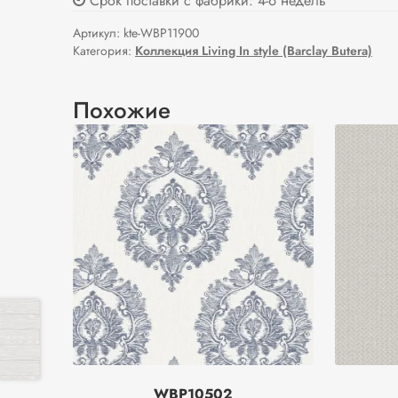
Срок поставки с фабрики: 4-6 недель
Артикул:
kte-WBP11900
Категория:
Коллекция Living In style (Barclay Butera)
Похожие
WBP10502