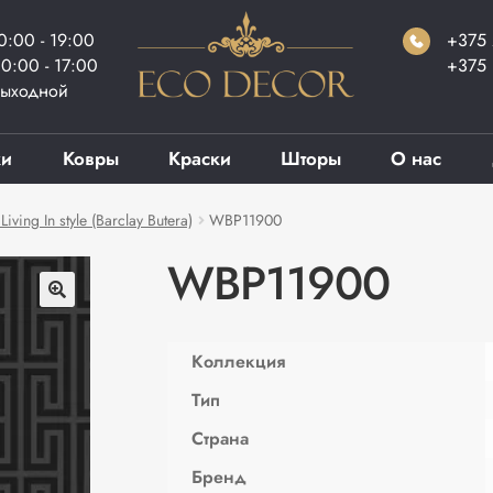
0:00 - 19:00
+375 
0:00 - 17:00
+375 
ыходной
ки
Ковры
Краски
Шторы
О нас
ving In style (Barclay Butera)
WBP11900
WBP11900
Коллекция
Тип
Страна
Бренд