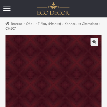
Главная
Обои
Tiffany (Италия)
Коллекция Chameleon
CH507